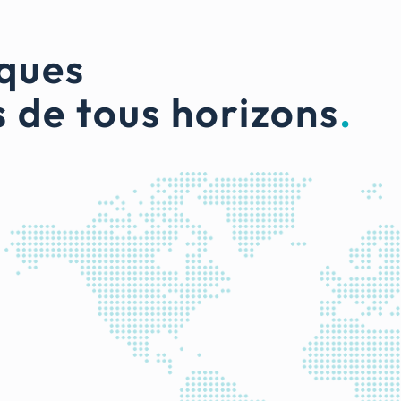
iques
s de tous horizons
.