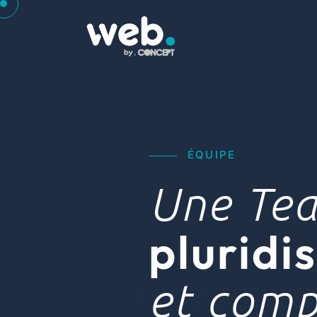
ÉQUIPE
Une Te
pluridi
et comp