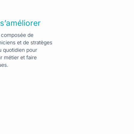
 s’améliorer
t composée de
niciens et de stratèges
u quotidien pour
r métier et faire
ues.