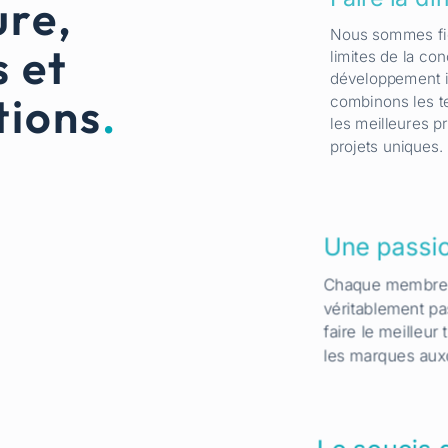
ure,
Nous sommes fie
s et
limites de la co
développement i
tions
.
combinons les t
les meilleures p
projets uniques.
Une passio
Chaque membre d
véritablement pas
faire le meilleur 
les marques aux