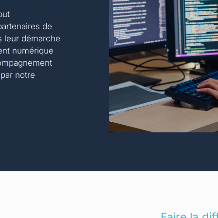
but
partenaires de
s leur démarche
ent numérique
ccompagnement
 par notre
Faire la di