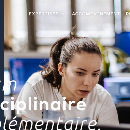
EXPERTISES
ACCOMPAGNEMENT
R
am
sciplinaire
lémentaire.